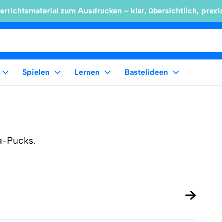
errichtsmaterial zum Ausdrucken – klar, übersichtlich, praxi
Spielen
Lernen
Bastelideen
a-Pucks.