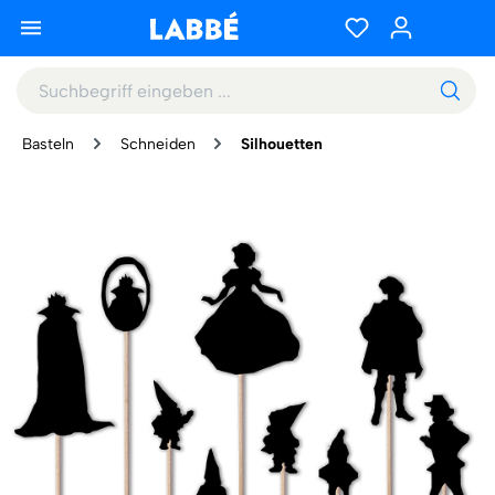
Basteln
Schneiden
Silhouetten