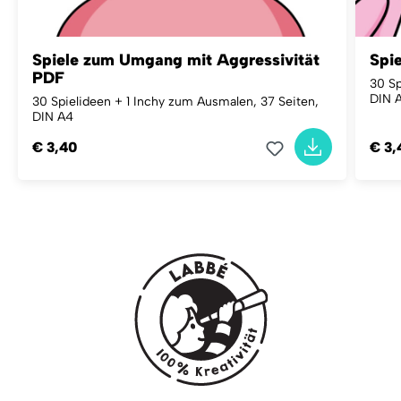
Spiele zum Umgang mit Aggressivität
Spi
PDF
30 Sp
DIN 
30 Spielideen + 1 Inchy zum Ausmalen, 37 Seiten,
DIN A4
€ 3,40
€ 3,