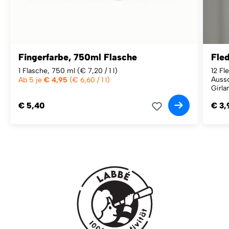
Fingerfarbe, 750ml Flasche
Fle
1 Flasche, 750 ml
(€ 7,20 / 1 l)
12 Fl
Auss
Ab 5 je
€ 4,95
(€ 6,60 / 1 l)
Girla
€ 5,40
€ 3,