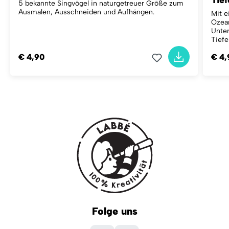
Tie
5 bekannte Singvögel in naturgetreuer Größe zum
Ausmalen, Ausschneiden und Aufhängen.
Mit e
Ozean
Unter
Tiefe
€ 4,90
€ 4,
Folge uns