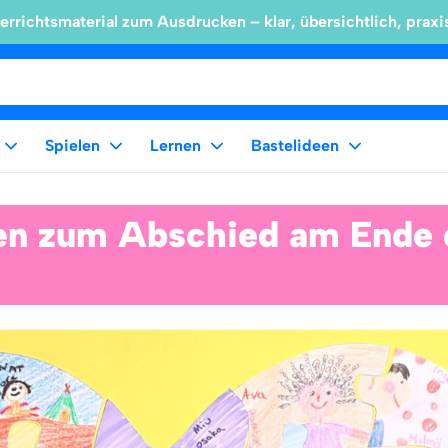
errichtsmaterial zum Ausdrucken – klar, übersichtlich, praxi
Spielen
Lernen
Bastelideen
een zum Abschied am Ende 