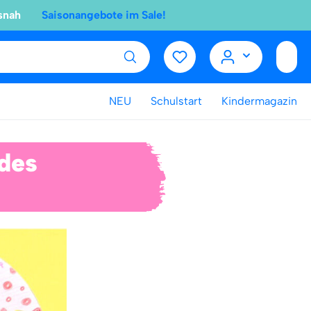
snah
Saisonangebote im Sale!
NEU
Schulstart
Kindermagazin
des