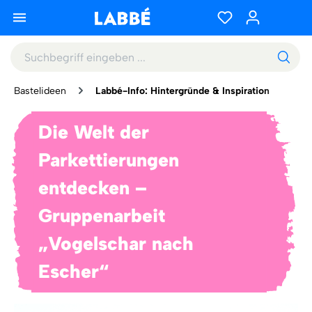
Bastelideen
Labbé-Info: Hintergründe & Inspiration
Die Welt der
Parkettierungen
entdecken –
Gruppenarbeit
„Vogelschar nach
Escher“