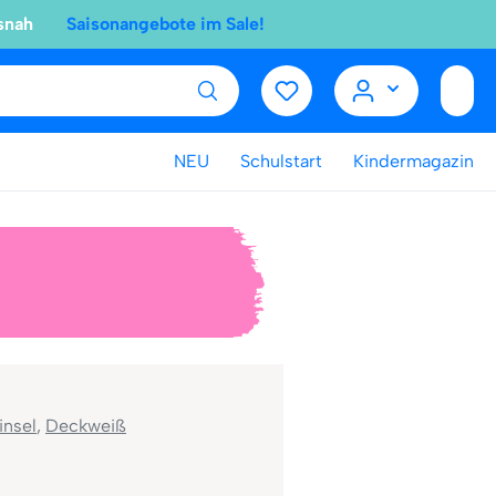
snah
Saisonangebote im Sale!
NEU
Schulstart
Kindermagazin
insel
,
Deckweiß