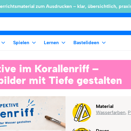
errichtsmaterial zum Ausdrucken – klar, übersichtlich, praxi
Spielen
Lernen
Bastelideen
ve im Korallenriff –
ilder mit Tiefe gestalten
Material
Wasserfarben
,
P
Dauer