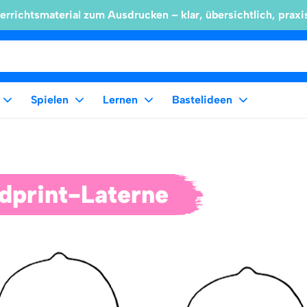
errichtsmaterial zum Ausdrucken – klar, übersichtlich, praxi
Spielen
Lernen
Bastelideen
dprint-Laterne