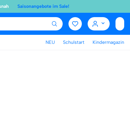
snah
Saisonangebote im Sale!
NEU
Schulstart
Kindermagazin