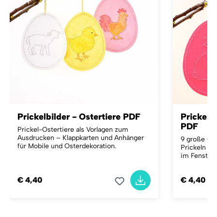
Prickelbilder - Ostertiere PDF
Prickela
PDF
Prickel-Ostertiere als Vorlagen zum
Ausdrucken – Klappkarten und Anhänger
9 große Os
für Mobile und Osterdekoration.
Prickeln u
im Fenster 
€ 4,40
€ 4,40