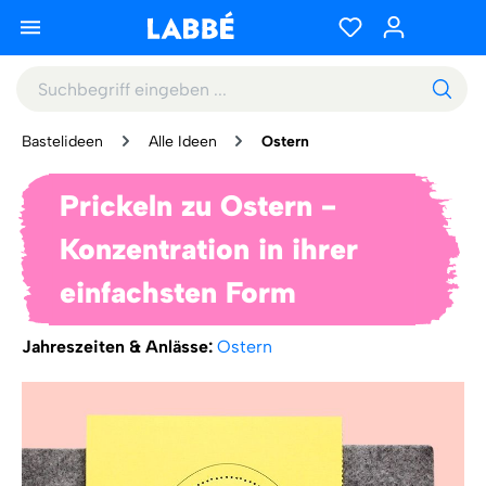
Bastelideen
Alle Ideen
Ostern
Prickeln zu Ostern -
Konzentration in ihrer
einfachsten Form
Jahreszeiten & Anlässe:
Ostern