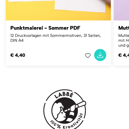
Punktmalerei - Sommer PDF
Mutt
12 Druckvorlagen mit Sommermotiven, 31 Seiten,
Mutte
DIN A4
mit H
und g
€ 4,40
€ 4,