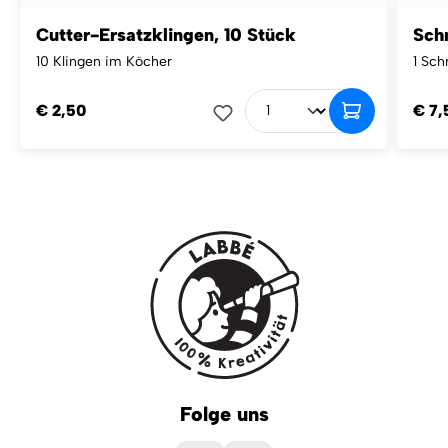
Cutter-Ersatzklingen, 10 Stück
Sch
10 Klingen im Köcher
1 Sch
€ 2,50
€ 7,
Folge uns