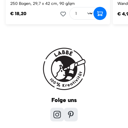
250 Bogen, 29,7 x 42 cm, 90 g/qm
Wandg
€ 18,20
€ 4,
Folge uns