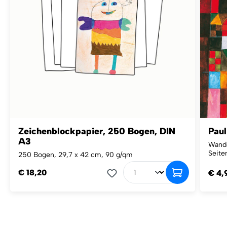
Zeichenblockpapier, 250 Bogen, DIN
Paul
A3
Wandg
Seite
250 Bogen, 29,7 x 42 cm, 90 g/qm
€ 18,20
€ 4,