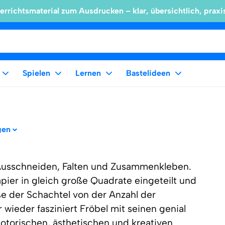
errichtsmaterial zum Ausdrucken – klar, übersichtlich, praxi
Spielen
Lernen
Bastelideen
gen
 Ausschneiden, Falten und Zusammenkleben.
apier in gleich große Quadrate eingeteilt und
ße der Schachtel von der Anzahl der
ieder fasziniert Fröbel mit seinen genial
otorischen, ästhetischen und kreativen