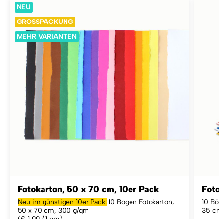
NEU
GROSSPACKUNG
MEHR VARIANTEN
Fotokarton, 50 x 70 cm, 10er Pack
Foto
Neu im günstigen 10er Pack:
10 Bogen Fotokarton,
10 Bö
50 x 70 cm, 300 g/qm
35 c
(€ 1,99 / 1 qm)