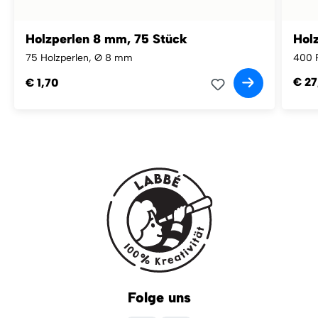
Holzperlen 8 mm, 75 Stück
Hol
75 Holzperlen, Ø 8 mm
400 P
€ 27
€ 1,70
Folge uns