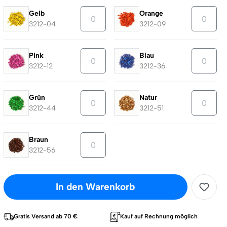
Gelb
Orange
3212-04
3212-09
Pink
Blau
3212-12
3212-36
Grün
Natur
3212-44
3212-51
Braun
3212-56
In den Warenkorb
Gratis Versand ab 70 €
Kauf auf Rechnung möglich