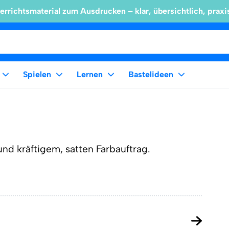
errichtsmaterial zum Ausdrucken – klar, übersichtlich, praxi
Spielen
Lernen
Bastelideen
und kräftigem, satten Farbauftrag.