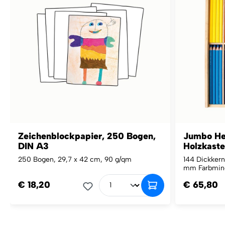
Zeichenblockpapier, 250 Bogen,
Jumbo Hex
DIN A3
Holzkast
250 Bogen, 29,7 x 42 cm, 90 g/qm
144 Dickkerns
mm Farbmine
€ 18,20
€ 65,80