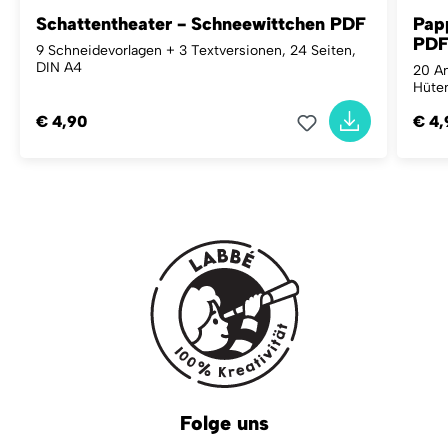
Schattentheater - Schneewittchen PDF
Pap
PD
9 Schneidevorlagen + 3 Textversionen, 24 Seiten,
DIN A4
20 An
Hüten
€ 4,90
€ 4,
Folge uns