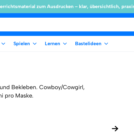
errichtsmaterial zum Ausdrucken – klar, übersichtlich, praxi
Spielen
Lernen
Bastelideen
und Bekleben. Cowboy/Cowgirl,
mi pro Maske.