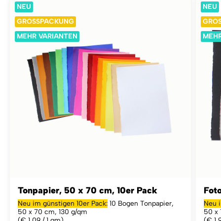
NEU
NEU
GROSSPACKUNG
GRO
MEHR VARIANTEN
MEHR
Tonpapier, 50 x 70 cm, 10er Pack
Foto
Neu im günstigen 10er Pack:
10 Bogen Tonpapier,
Neu i
50 x 70 cm, 130 g/qm
50 x
(€ 1,09 / 1 qm)
(€ 1,