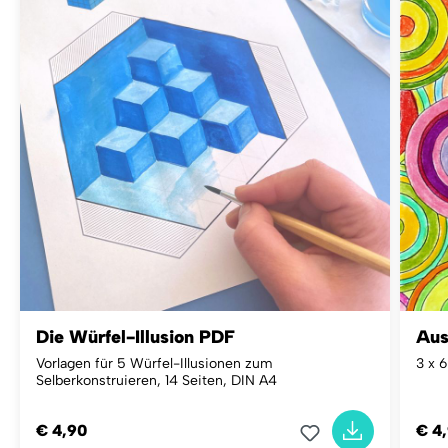
Die Würfel-Illusion PDF
Aus
Vorlagen für 5 Würfel-Illusionen zum
3 x 6
Selberkonstruieren, 14 Seiten, DIN A4
€ 4,90
€ 4