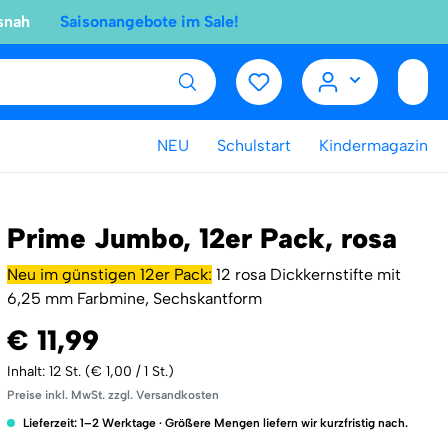
snah
Saisonangebote im Sale!
NEU
Schulstart
Kindermagazin
Prime Jumbo, 12er Pack, rosa
Neu im günstigen 12er Pack:
12 rosa Dickkernstifte mit
6,25 mm Farbmine, Sechskantform
€ 11,99
Inhalt:
12 St.
(€ 1,00 / 1 St.)
Preise inkl. MwSt. zzgl. Versandkosten
Lieferzeit: 1–2 Werktage · Größere Mengen liefern wir kurzfristig nach.