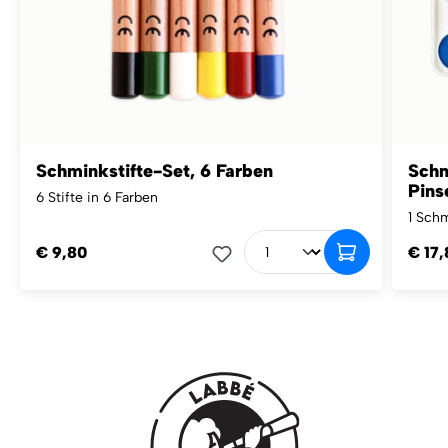
Schminkstifte-Set, 6 Farben
Schm
Pins
6 Stifte in 6 Farben
1 Schm
€ 9,80
€ 17,