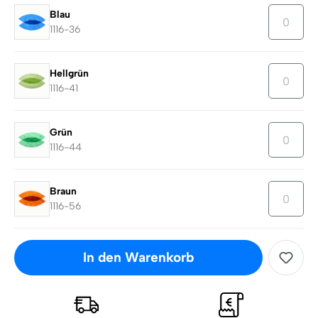
Blau
1116-36
Hellgrün
1116-41
Grün
1116-44
Braun
1116-56
In den Warenkorb