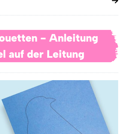
houetten - Anleitung
l auf der Leitung