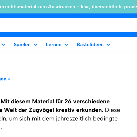
errichtsmaterial zum Ausdrucken – klar, übersichtlich, praxi
Spielen
Lernen
Bastelideen
gen
!
Mit diesem Material für 26 verschiedene
de Welt der Zugvögel kreativ erkunden.
Diese
ln, um sich mit dem jahreszeitlich bedingte
.