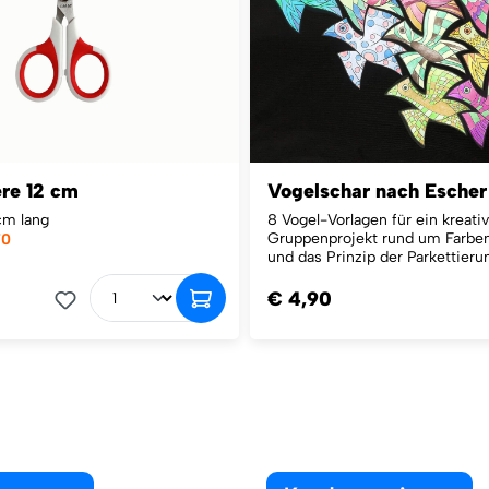
re 12 cm
Vogelschar nach Esche
cm lang
8 Vogel-Vorlagen für ein kreati
Gruppenprojekt rund um Farben
70
und das Prinzip der Parkettieru
€ 4,90