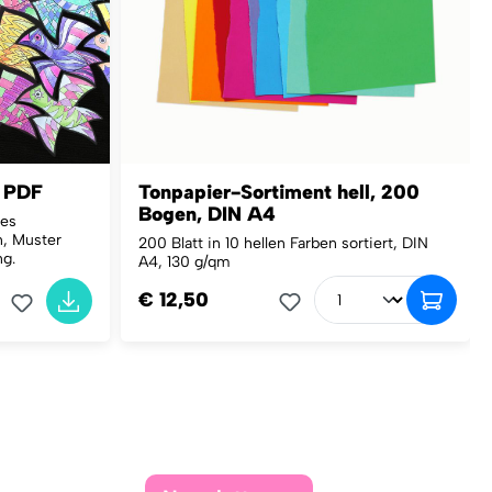
r PDF
Tonpapier-Sortiment hell, 200
Bogen, DIN A4
ves
, Muster
200 Blatt in 10 hellen Farben sortiert, DIN
ng.
A4, 130 g/qm
€ 12,50