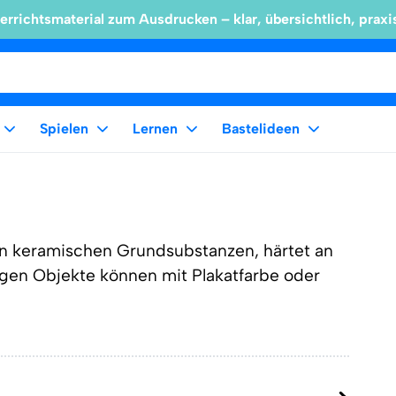
errichtsmaterial zum Ausdrucken – klar, übersichtlich, praxi
Spielen
Lernen
Bastelideen
en keramischen Grundsubstanzen, härtet an
rtigen Objekte können mit Plakatfarbe oder