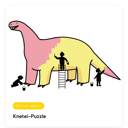
Drinnen spielen
Knetei-Puzzle