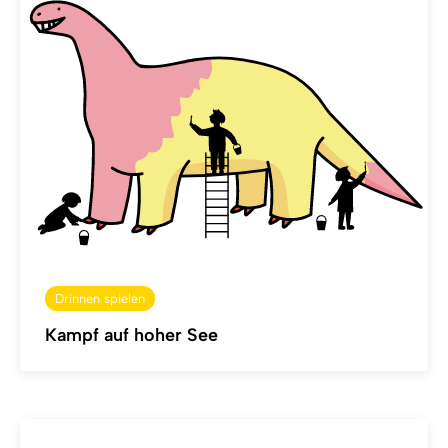
Drinnen spielen
Kampf auf hoher See