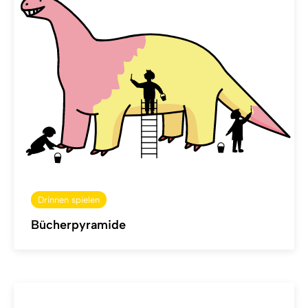
Drinnen spielen
Bücherpyramide