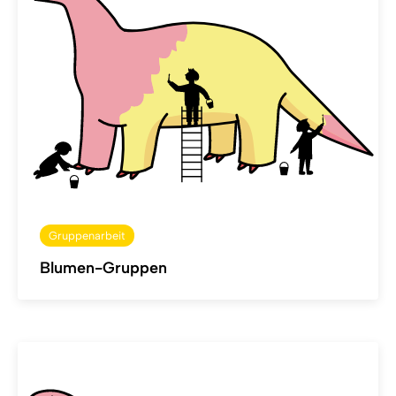
Gruppenarbeit
Blumen-Gruppen