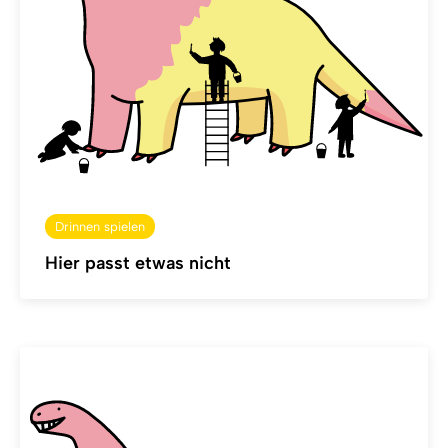
Drinnen spielen
Hier passt etwas nicht