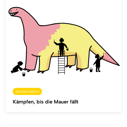
Konzentration
Kämpfen, bis die Mauer fällt