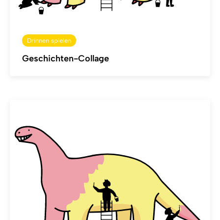
Drinnen spielen
Geschichten-Collage