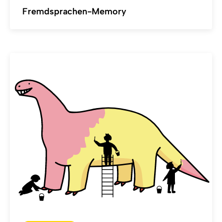
Fremdsprachen-Memory