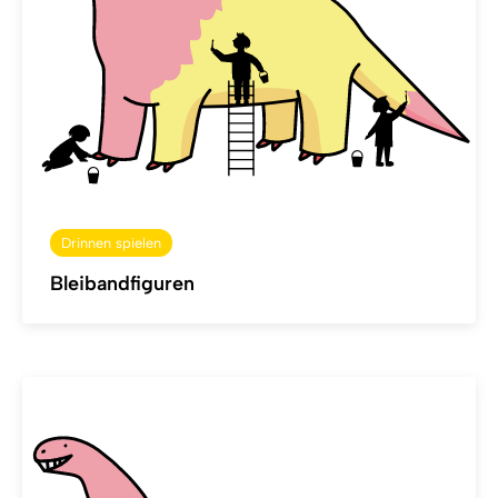
Drinnen spielen
Bleibandfiguren