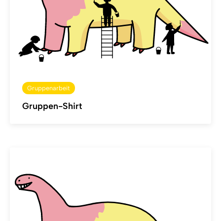
Gruppenarbeit
Gruppen-Shirt