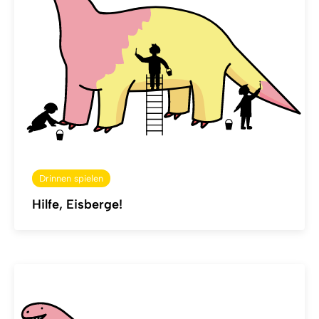
Drinnen spielen
Hilfe, Eisberge!