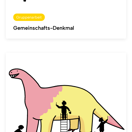
Gruppenarbeit
Gemeinschafts-Denkmal