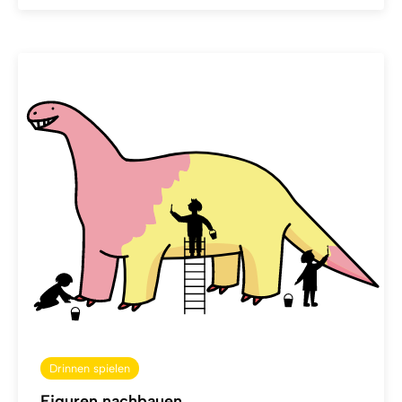
Drinnen spielen
Figuren nachbauen