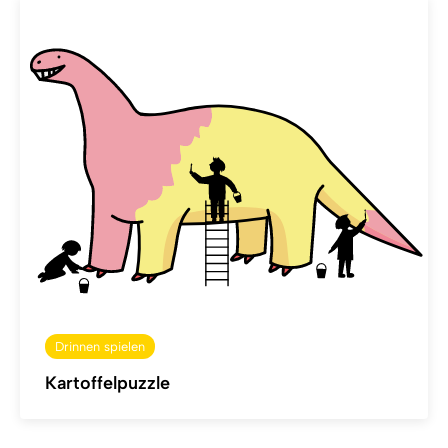
Drinnen spielen
Kartoffelpuzzle