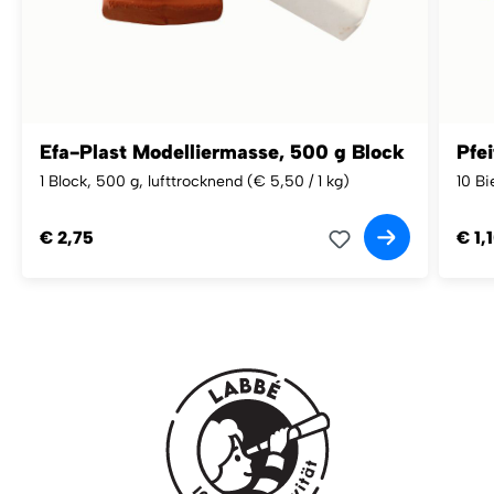
Efa-Plast Modelliermasse, 500 g Block
Pfei
1 Block, 500 g, lufttrocknend
(€ 5,50 / 1 kg)
10 Bi
€ 2,75
€ 1,