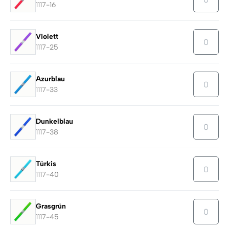
1117-16
Violett
1117-25
Azurblau
1117-33
Dunkelblau
1117-38
Türkis
1117-40
Grasgrün
1117-45