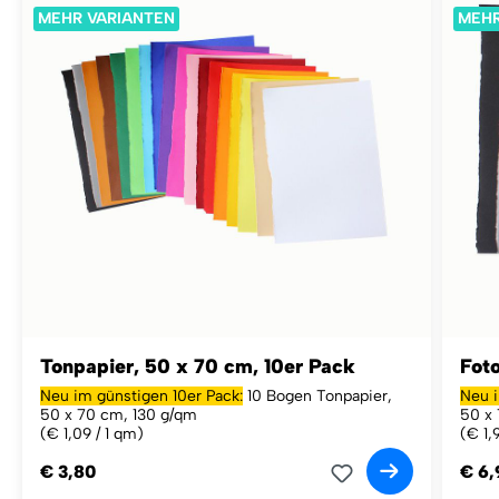
MEHR VARIANTEN
MEHR
Tonpapier, 50 x 70 cm, 10er Pack
Foto
Neu im günstigen 10er Pack:
10 Bogen Tonpapier,
Neu i
50 x 70 cm, 130 g/qm
50 x
(€ 1,09 / 1 qm)
(€ 1,
€ 3,80
€ 6,