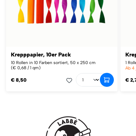
Krepppapier, 10er Pack
Kre
10 Rollen in 10 Farben sortiert, 50 x 250 cm
1 Rol
(€ 0,68 / 1 qm)
Ab 4 
€ 8,50
€ 2,