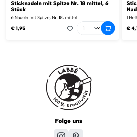
Sticknadeln mit Spitze Nr. 18 mittel, 6
Stic
Stück
Nad
6 Nadeln mit Spitze, Nr. 18, mittel
1 Hef
€ 1,95
€ 4,
Folge uns