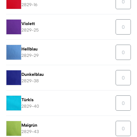
2829-16
Violett
2829-25
Hellblau
2829-29
Dunkelblau
2829-38
Türkis
2829-40
Maigrün
2829-43