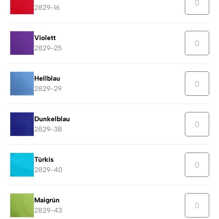
2829-16
Violett
2829-25
Hellblau
2829-29
Dunkelblau
2829-38
Türkis
2829-40
Maigrün
2829-43