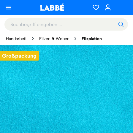
Handarbeit
Filzen & Weben
Filzplatten
Großpackung