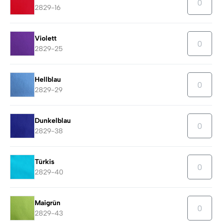
2829-16
Violett
2829-25
Hellblau
2829-29
Dunkelblau
2829-38
Türkis
2829-40
Maigrün
2829-43