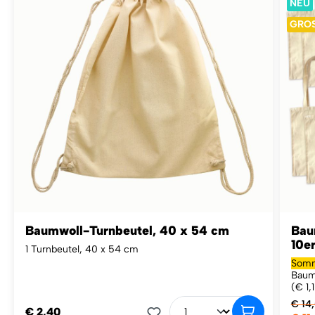
NEU
GRO
Baumwoll-Turnbeutel, 40 x 54 cm
Bau
10e
1 Turnbeutel, 40 x 54 cm
Somm
Baum
(€ 1,1
€ 14
€ 2,40