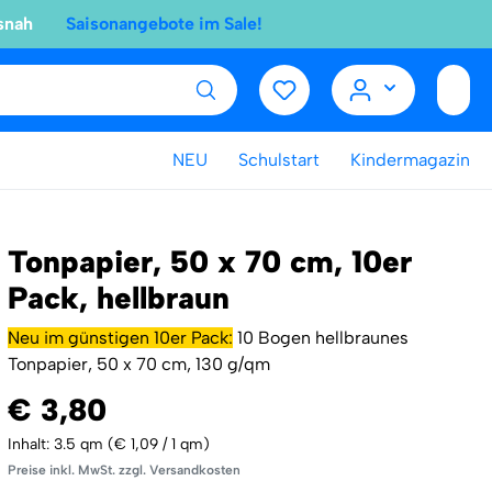
snah
Saisonangebote im Sale!
NEU
Schulstart
Kindermagazin
Tonpapier, 50 x 70 cm, 10er
Pack, hellbraun
Neu im günstigen 10er Pack:
10 Bogen hellbraunes
Tonpapier, 50 x 70 cm, 130 g/qm
€ 3,80
Inhalt:
3.5 qm
(€ 1,09 / 1 qm)
Preise inkl. MwSt. zzgl. Versandkosten