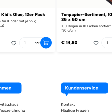
 Kid's Glue, 12er Pack
Tonpapier-Sortiment, 1
35 x 50 cm
e für Kinder mit je 22 g
kg)
100 Bogen in 10 Farben sortiert
130 g/qm
€ 14,80
ehmen
Kundenservice
vitätshaus
Kontakt
 Auszeichnung
Häufige Fragen