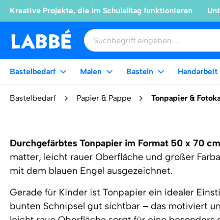
Kreative Projekte, die im Schulalltag funktionieren
Unt
Bastelbedarf
Malen
Basteln
Handarbeit
Bastelbedarf
Papier & Pappe
Tonpapier & Fotok
Durchgefärbtes Tonpapier im Format 50 x 70 cm
matter, leicht rauer Oberfläche und großer Farba
mit dem blauen Engel ausgezeichnet.
Gerade für Kinder ist Tonpapier ein idealer Eins
bunten Schnipsel gut sichtbar – das motiviert u
leicht raue Oberfläche sorgt für eine besonders g