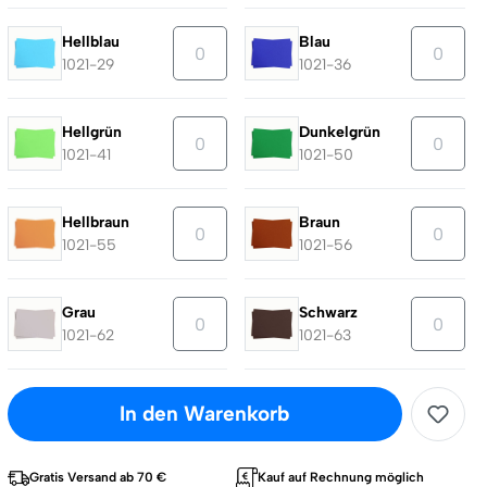
Hellblau
Blau
1021-29
1021-36
Hellgrün
Dunkelgrün
1021-41
1021-50
Hellbraun
Braun
1021-55
1021-56
Grau
Schwarz
1021-62
1021-63
In den Warenkorb
Gratis Versand ab 70 €
Kauf auf Rechnung möglich