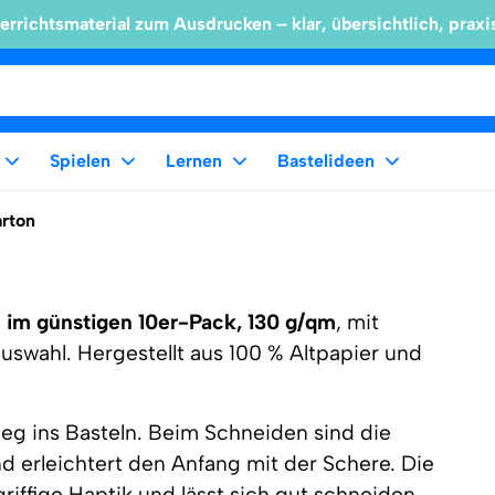
errichtsmaterial zum Ausdrucken – klar, übersichtlich, praxi
Spielen
Lernen
Bastelideen
arton
 im günstigen 10er-Pack, 130 g/qm
, mit
uswahl. Hergestellt aus 100 % Altpapier und
tieg ins Basteln. Beim Schneiden sind die
nd erleichtert den Anfang mit der Schere. Die
riffige Haptik und lässt sich gut schneiden,