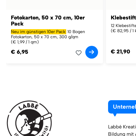
Fotokarton, 50 x 70 cm, 10er
Klebestift
Pack
12 Klebestift
(€ 82,95 / 1 
Neu im günstigen 10er Pack:
10 Bogen
Fotokarton, 50 x 70 cm, 300 g/qm
(€ 1,99 / 1 qm)
€ 21,90
€ 6,95
Untern
Labbé Kreati
Bildung mit