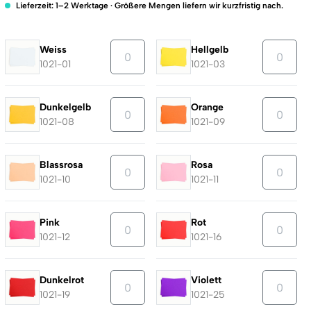
Lieferzeit: 1–2 Werktage · Größere Mengen liefern wir kurzfristig nach.
Weiss
Hellgelb
1021-01
1021-03
Dunkelgelb
Orange
1021-08
1021-09
Blassrosa
Rosa
1021-10
1021-11
Pink
Rot
1021-12
1021-16
Dunkelrot
Violett
1021-19
1021-25