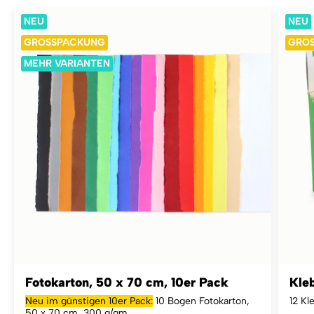
NEU
NEU
GROSSPACKUNG
GRO
MEHR VARIANTEN
Fotokarton, 50 x 70 cm, 10er Pack
Kleb
Neu im günstigen 10er Pack:
10 Bogen Fotokarton,
12 Kl
50 x 70 cm, 300 g/qm