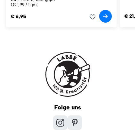
(€ 1,99 / 1 qm)
€ 21
€ 6,95
Folge uns