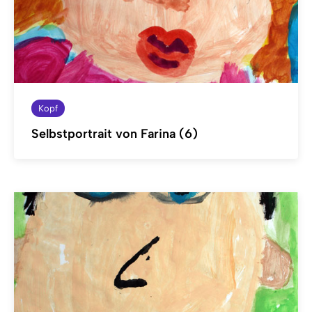
Kopf
Selbstportrait von Farina (6)