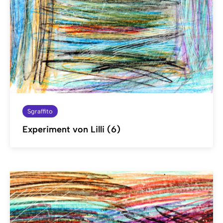
Sgraffito
Experiment von Lilli (6)