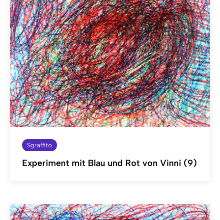
Sgraffito
Experiment mit Blau und Rot von Vinni (9)