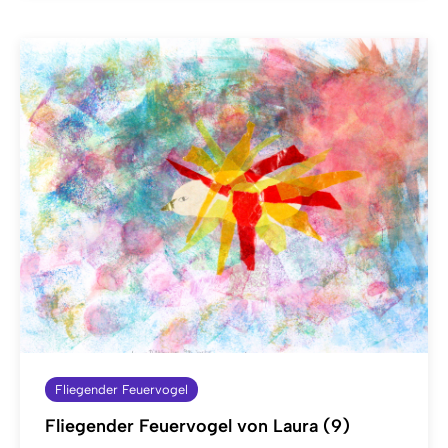
Fliegender Feuervogel
Fliegender Feuervogel von Laura (9)