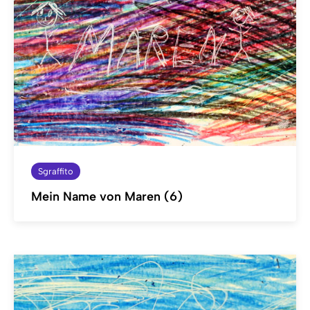
Sgraffito
Mein Name von Maren (6)