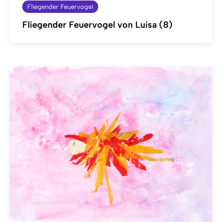
Fliegender Feuervogel
Fliegender Feuervogel von Luisa (8)