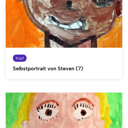
Kopf
Selbstportrait von Steven (7)