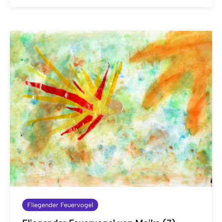
Fliegender Feuervogel