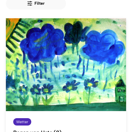
Filter
Wetter