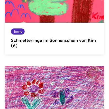
Sonne
Schmetterlinge im Sonnenschein von Kim
(6)