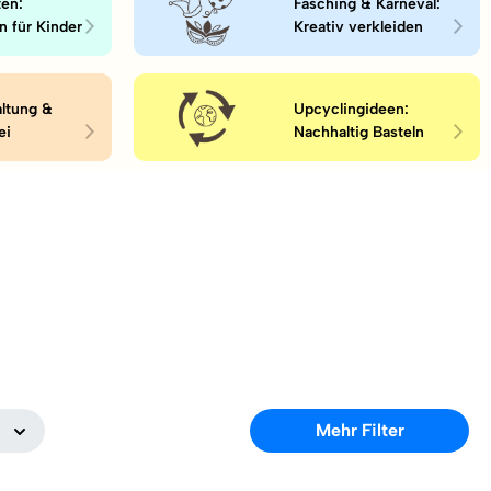
en:
Fasching & Karneval:
n für Kinder
Kreativ verkleiden
altung &
Upcyclingideen:
ei
Nachhaltig Basteln
Mehr Filter