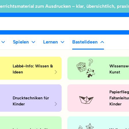
errichtsmaterial zum Ausdrucken – klar, übersichtlich, praxi
Spielen
Lernen
Bastelideen
Labbé-Info: Wissen &
Wissenswe
Ideen
Kunst
Papierflie
Drucktechniken für
Faltanleit
Kinder
Kinder