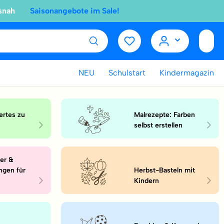
snah
Saisonangebote im Sale!
NEU
Schulstart
Kindermagazin
rtes zu
Malrezepte: Farben
selbst erstellen
ger &
ungen für
Herbst-Basteln mit
Kindern