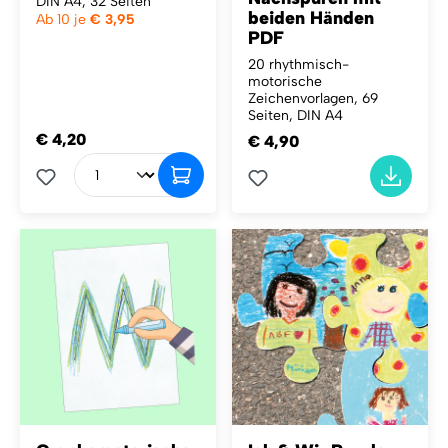
DIN A4, 32 Seiten
beiden Händen
Ab 10 je
€ 3,95
PDF
20 rhythmisch-
motorische
Zeichenvorlagen, 69
Seiten, DIN A4
€ 4,20
€ 4,90