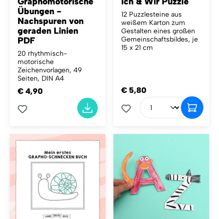
Graphomotorische
Ich & Wir Puzzle
Übungen -
12 Puzzlesteine aus
Nachspuren von
weißem Karton zum
geraden Linien
Gestalten eines großen
PDF
Gemeinschaftsbildes, je
15 x 21 cm
20 rhythmisch-
motorische
Zeichenvorlagen, 49
Seiten, DIN A4
€ 5,80
€ 4,90