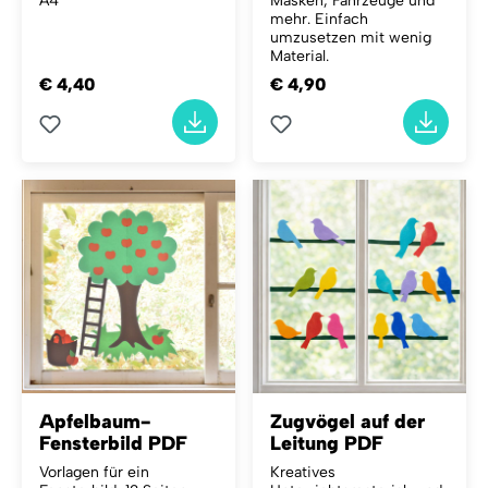
A4
Masken, Fahrzeuge und
mehr. Einfach
umzusetzen mit wenig
Material.
€ 4,40
€ 4,90
Apfelbaum-
Zugvögel auf der
Fensterbild PDF
Leitung PDF
Vorlagen für ein
Kreatives